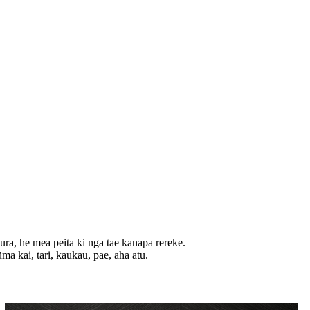
a, he mea peita ki nga tae kanapa rereke.
ūma kai, tari, kaukau, pae, aha atu.