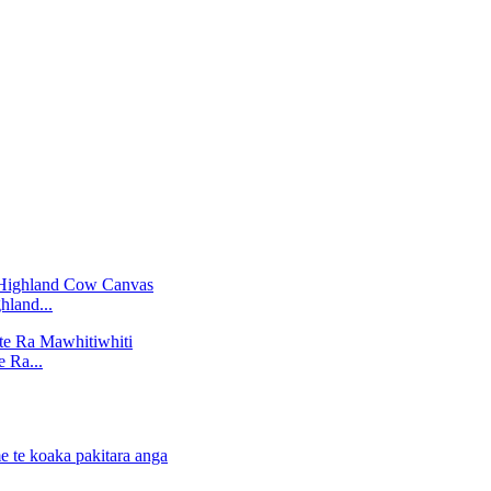
land...
 Ra...