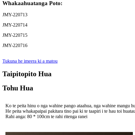
Whakaahuatanga Poto:
JMY-220713
JMY-220714
JMY-220715
JMY-220716
Tukuna he imeera ki a matou
Taipitopito Hua
Tohu Hua
Ko te peita hinu o nga wahine pango ataahua, nga wahine mangu hu
He peita whakapaipai pakitara tino pai ki te taapiri i te hau toi huat
Rahi anga: 80 * 100cm te rahi ritenga ranei