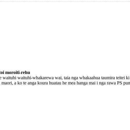
oi moroiti-rehu
e waituhi waituhi-whakarewa wai, taia nga whakaahua taumira teitei ki r
i maori, a ko te anga koura huatau he mea hanga mai i nga rawa PS pu