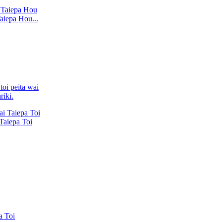
iepa Hou...
riki.
Taiepa Toi