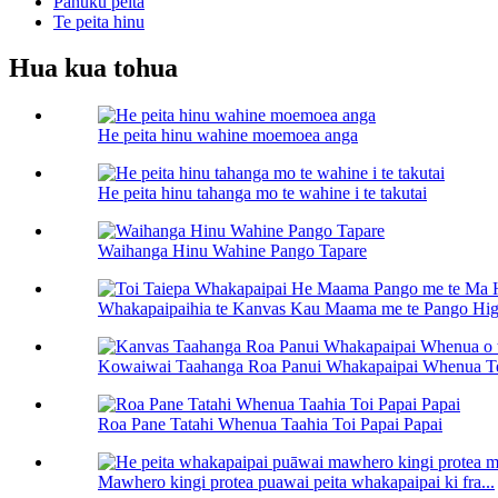
Panuku peita
Te peita hinu
Hua kua tohua
He peita hinu wahine moemoea anga
He peita hinu tahanga mo te wahine i te takutai
Waihanga Hinu Wahine Pango Tapare
Whakapaipaihia te Kanvas Kau Maama me te Pango High
Kowaiwai Taahanga Roa Panui Whakapaipai Whenua Te
Roa Pane Tatahi Whenua Taahia Toi Papai Papai
Mawhero kingi protea puawai peita whakapaipai ki fra...