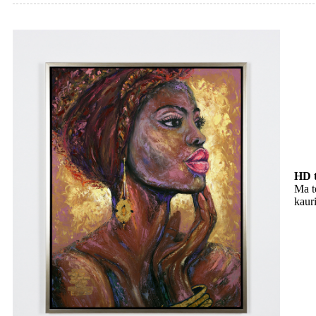
HD t
Ma t
kaur