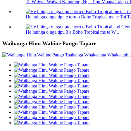
Te Waiwai Waiwai Kahurangi Nga Tipu Moana Taiepa T
He huinga o nga tipu e toru o Boho Tropical me te Toi T
He huinga o nga tipu 3 a Boho Tropical me te W...
Waihanga Hinu Wahine Pango Tapare