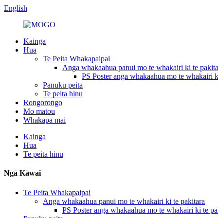
English
Kainga
Hua
Te Peita Whakapaipai
Anga whakaahua panui mo te whakairi ki te pakita
PS Poster anga whakaahua mo te whakairi ki
Panuku peita
Te peita hinu
Rongorongo
Mo matou
Whakapā mai
Kainga
Hua
Te peita hinu
Ngā Kāwai
Te Peita Whakapaipai
Anga whakaahua panui mo te whakairi ki te pakitara
PS Poster anga whakaahua mo te whakairi ki te pa