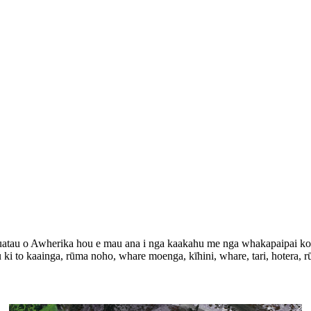
atau o Awherika hou e mau ana i nga kaakahu me nga whakapaipai kour
au ki to kaainga, rūma noho, whare moenga, kīhini, whare, tari, hotera, r