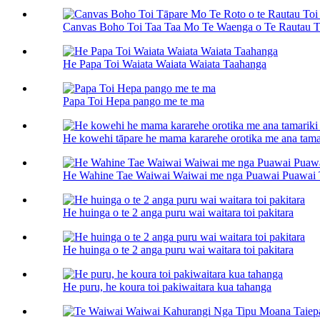
Canvas Boho Toi Taa Taa Mo Te Waenga o Te Rautau Ta
He Papa Toi Waiata Waiata Waiata Taahanga
Papa Toi Hepa pango me te ma
He kowehi tāpare he mama kararehe orotika me ana tama
He Wahine Tae Waiwai Waiwai me nga Puawai Puawai 
He huinga o te 2 anga puru wai waitara toi pakitara
He huinga o te 2 anga puru wai waitara toi pakitara
He puru, he koura toi pakiwaitara kua tahanga