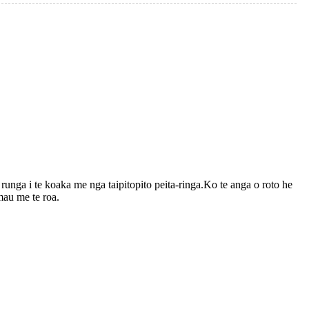
unga i te koaka me nga taipitopito peita-ringa.Ko te anga o roto he
mau me te roa.